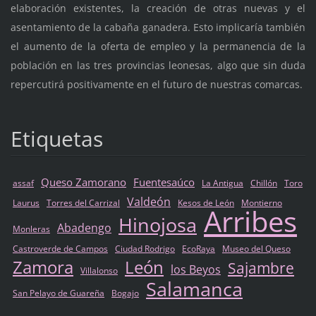
elaboración existentes, la creación de otras nuevas y el
asentamiento de la cabaña ganadera. Esto implicaría también
el aumento de la oferta de empleo y la permanencia de la
población en las tres provincias leonesas, algo que sin duda
repercutirá positivamente en el futuro de nuestras comarcas.
Etiquetas
Queso Zamorano
Fuentesaúco
assaf
La Antigua
Chillón
Toro
Valdeón
Laurus
Torres del Carrizal
Kesos de León
Montierno
Arribes
Hinojosa
Abadengo
Monleras
Castroverde de Campos
Ciudad Rodrigo
EcoRaya
Museo del Queso
Zamora
León
Sajambre
los Beyos
Villalonso
Salamanca
San Pelayo de Guareña
Bogajo