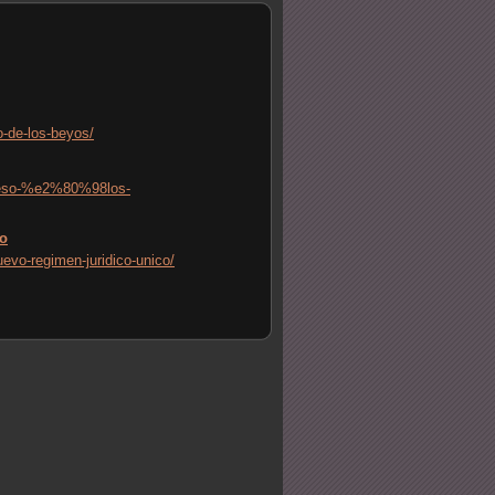
o-de-los-beyos/
queso-%e2%80%98los-
co
evo-regimen-juridico-unico/