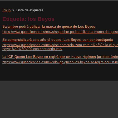
Inicio
>
Lista de etiquetas
Etiqueta: los Beyos
Sajambre podrá utilizar la marca de queso de Los Beyos
https://www.quesoleones.es/news/sajambre-podra-utilizar-la-marca-de-ques
Se comercializará este año el queso ‘Los Beyos’ con contraetiqueta
https://www.quesoleones.es/news/se-comercializara-este-a%c3%b1o-el-
beyos%e2%80%99-con-contraetiqueta/
La IGP Queso Los Beyos se regirá por un nuevo régimen jurídico úni
https://www.quesoleones.es/news/la-igp-queso-los-beyos-se-regira-por-un-nu